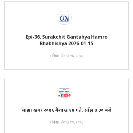
Epi-36. Surakchit Gantabya Hamro
Bhabhishya 2076-01-15
शनिबार, वैशाख १४, २०७६
साझा खबर २०७६ बैशाख १४ गते, साँझ ७ः३० बजे
शनिबार, वैशाख १४, २०७६