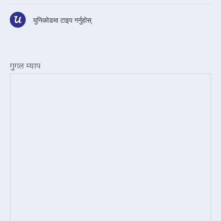
युनिकोडमा टाइप गर्नुहोस्
गुगल म्याप