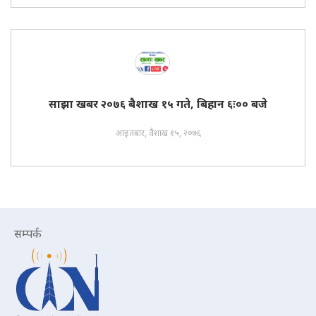
साझा खबर २०७६ बैशाख १५ गते, बिहान ६ः०० बजे
आइतबार, वैशाख १५, २०७६
सम्पर्क