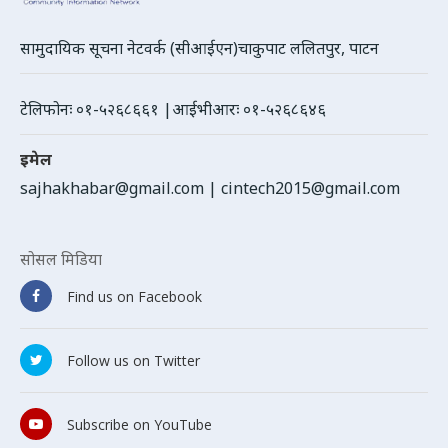
सामुदायिक सूचना नेटवर्क (सीआईएन)चाकुपाट ललितपुर, पाटन
टेलिफोनः ०१-५२६८६६१ |आईभीआरः ०१-५२६८६४६
इमेल
sajhakhabar@gmail.com
|
cintech2015@gmail.com
सोसल मिडिया
Find us on Facebook
Follow us on Twitter
Subscribe on YouTube