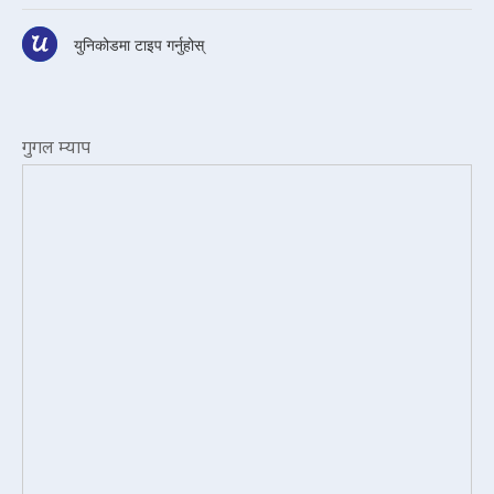
युनिकोडमा टाइप गर्नुहोस्
गुगल म्याप