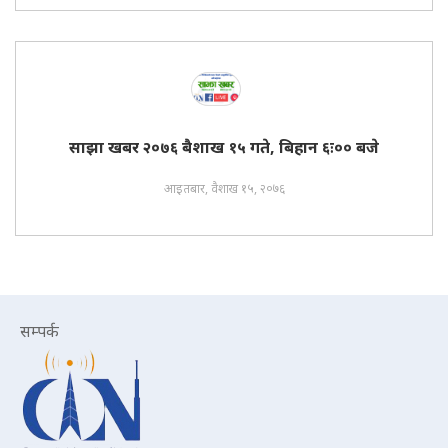
साझा खबर २०७६ बैशाख १५ गते, बिहान ६ः०० बजे
आइतबार, वैशाख १५, २०७६
सम्पर्क