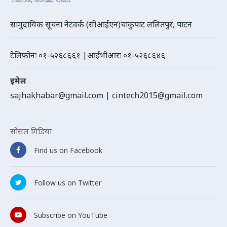
सामुदायिक सूचना नेटवर्क (सीआईएन)चाकुपाट ललितपुर, पाटन
टेलिफोनः ०१-५२६८६६१ |आईभीआरः ०१-५२६८६४६
इमेल
sajhakhabar@gmail.com
|
cintech2015@gmail.com
सोसल मिडिया
Find us on Facebook
Follow us on Twitter
Subscribe on YouTube