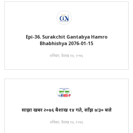
Epi-36. Surakchit Gantabya Hamro
Bhabhishya 2076-01-15
शनिबार, वैशाख १४, २०७६
साझा खबर २०७६ बैशाख १४ गते, साँझ ७ः३० बजे
शनिबार, वैशाख १४, २०७६