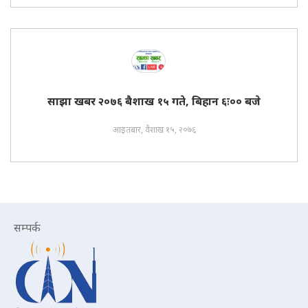
साझा खबर २०७६ बैशाख १५ गते, बिहान ६ः०० बजे
आइतबार, वैशाख १५, २०७६
सम्पर्क