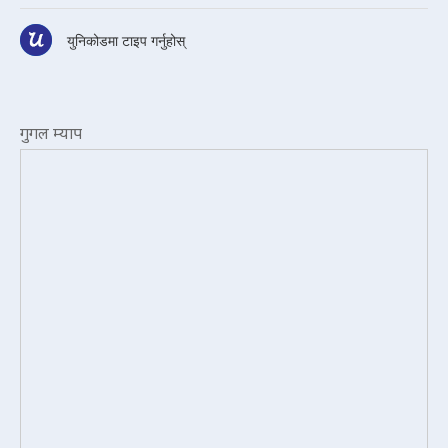
युनिकोडमा टाइप गर्नुहोस्
गुगल म्याप