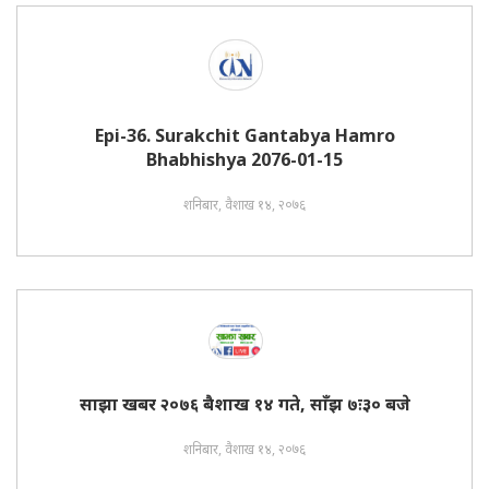
Epi-36. Surakchit Gantabya Hamro
Bhabhishya 2076-01-15
शनिबार, वैशाख १४, २०७६
साझा खबर २०७६ बैशाख १४ गते, साँझ ७ः३० बजे
शनिबार, वैशाख १४, २०७६