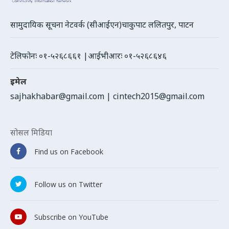
सामुदायिक सूचना नेटवर्क (सीआईएन)चाकुपाट ललितपुर, पाटन
टेलिफोनः ०१-५२६८६६१ |आईभीआरः ०१-५२६८६४६
इमेल
sajhakhabar@gmail.com
|
cintech2015@gmail.com
सोसल मिडिया
Find us on Facebook
Follow us on Twitter
Subscribe on YouTube