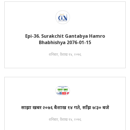
Epi-36. Surakchit Gantabya Hamro
Bhabhishya 2076-01-15
शनिबार, वैशाख १४, २०७६
साझा खबर २०७६ बैशाख १४ गते, साँझ ७ः३० बजे
शनिबार, वैशाख १४, २०७६