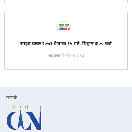
साझा खबर २०७६ बैशाख १५ गते, बिहान ६ः०० बजे
आइतबार, वैशाख १५, २०७६
सम्पर्क