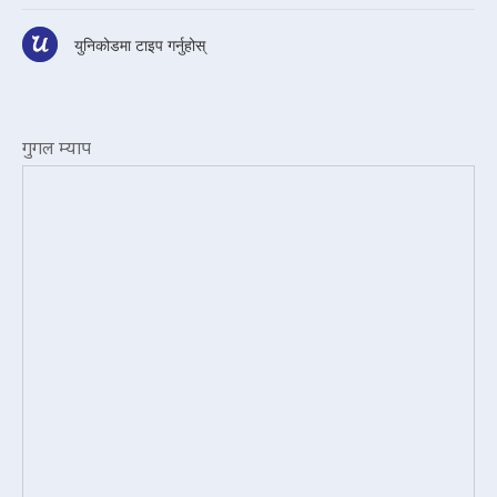
युनिकोडमा टाइप गर्नुहोस्
गुगल म्याप