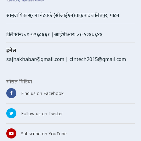
सामुदायिक सूचना नेटवर्क (सीआईएन)चाकुपाट ललितपुर, पाटन
टेलिफोनः ०१-५२६८६६१ |आईभीआरः ०१-५२६८६४६
इमेल
sajhakhabar@gmail.com
|
cintech2015@gmail.com
सोसल मिडिया
Find us on Facebook
Follow us on Twitter
Subscribe on YouTube