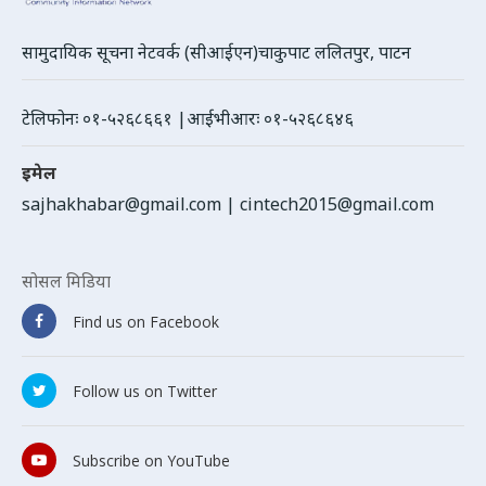
सामुदायिक सूचना नेटवर्क (सीआईएन)चाकुपाट ललितपुर, पाटन
टेलिफोनः ०१-५२६८६६१ |आईभीआरः ०१-५२६८६४६
इमेल
sajhakhabar@gmail.com
|
cintech2015@gmail.com
सोसल मिडिया
Find us on Facebook
Follow us on Twitter
Subscribe on YouTube