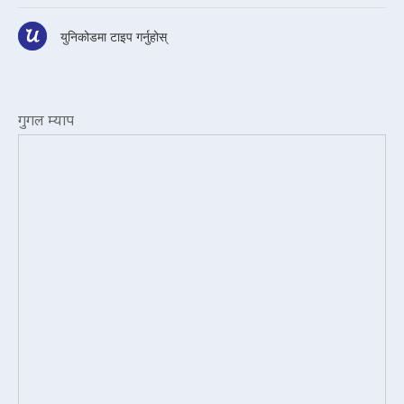
युनिकोडमा टाइप गर्नुहोस्
गुगल म्याप