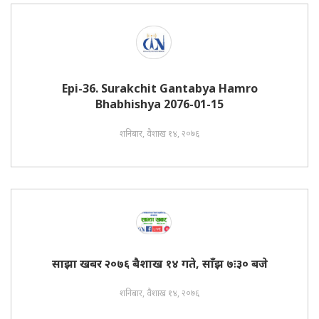
Epi-36. Surakchit Gantabya Hamro
Bhabhishya 2076-01-15
शनिबार, वैशाख १४, २०७६
साझा खबर २०७६ बैशाख १४ गते, साँझ ७ः३० बजे
शनिबार, वैशाख १४, २०७६