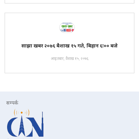
साझा खबर २०७६ बैशाख १५ गते, बिहान ६ः०० बजे
आइतबार, वैशाख १५, २०७६
सम्पर्क