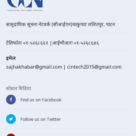
सामुदायिक सूचना नेटवर्क (सीआईएन)चाकुपाट ललितपुर, पाटन
टेलिफोनः ०१-५२६८६६१ |आईभीआरः ०१-५२६८६४६
इमेल
sajhakhabar@gmail.com
|
cintech2015@gmail.com
सोसल मिडिया
Find us on Facebook
Follow us on Twitter