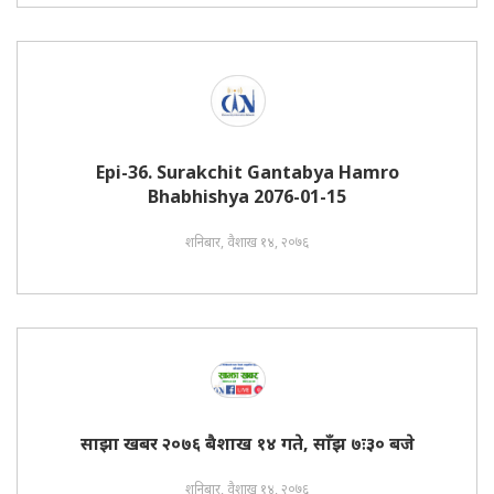
Epi-36. Surakchit Gantabya Hamro
Bhabhishya 2076-01-15
शनिबार, वैशाख १४, २०७६
साझा खबर २०७६ बैशाख १४ गते, साँझ ७ः३० बजे
शनिबार, वैशाख १४, २०७६