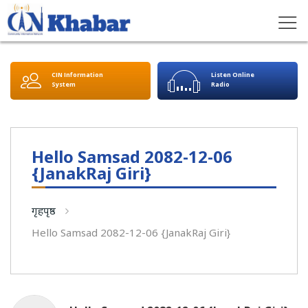
CIN Information
Listen Online
System
Radio
Hello Samsad 2082-12-06
{JanakRaj Giri}
गृहपृष्ठ
Hello Samsad 2082-12-06 {JanakRaj Giri}