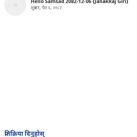
Hello Samsad 2082-12-06 {JanakRaj Giri}
शुक्रबार, चैत ६, २०८२
प्रतिक्रिया दिनुहोस्