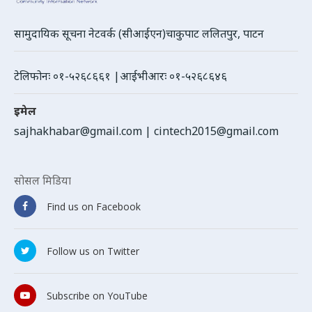
सामुदायिक सूचना नेटवर्क (सीआईएन)चाकुपाट ललितपुर, पाटन
टेलिफोनः ०१-५२६८६६१ |आईभीआरः ०१-५२६८६४६
इमेल
sajhakhabar@gmail.com
|
cintech2015@gmail.com
सोसल मिडिया
Find us on Facebook
Follow us on Twitter
Subscribe on YouTube