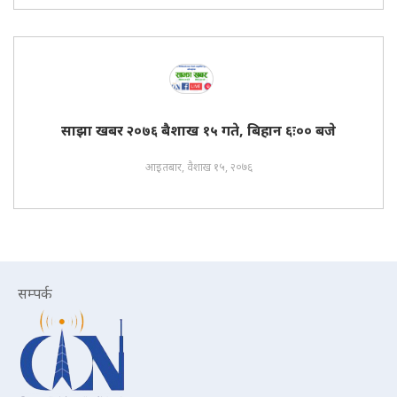
साझा खबर २०७६ बैशाख १५ गते, बिहान ६ः०० बजे
आइतबार, वैशाख १५, २०७६
सम्पर्क