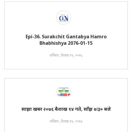
Epi-36. Surakchit Gantabya Hamro
Bhabhishya 2076-01-15
शनिबार, वैशाख १४, २०७६
साझा खबर २०७६ बैशाख १४ गते, साँझ ७ः३० बजे
शनिबार, वैशाख १४, २०७६