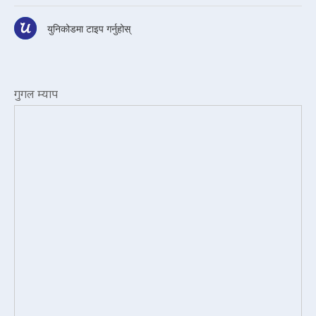
युनिकोडमा टाइप गर्नुहोस्
गुगल म्याप