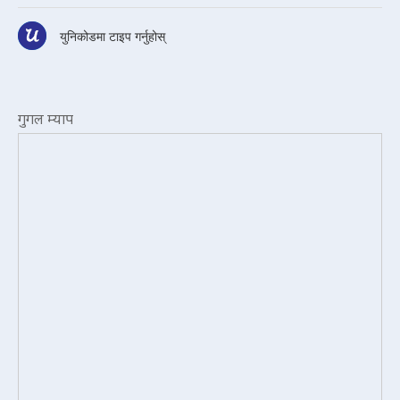
युनिकोडमा टाइप गर्नुहोस्
गुगल म्याप