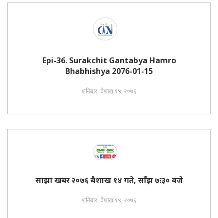
Epi-36. Surakchit Gantabya Hamro
Bhabhishya 2076-01-15
शनिबार, वैशाख १४, २०७६
साझा खबर २०७६ बैशाख १४ गते, साँझ ७ः३० बजे
शनिबार, वैशाख १४, २०७६