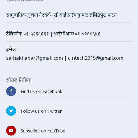
सामुदायिक सूचना नेटवर्क (सीआईएन)चाकुपाट ललितपुर, पाटन
टेलिफोनः ०१-५२६८६६१ |आईभीआरः ०१-५२६८६४६
इमेल
sajhakhabar@gmail.com
|
cintech2015@gmail.com
सोसल मिडिया
Find us on Facebook
Follow us on Twitter
Subscribe on YouTube