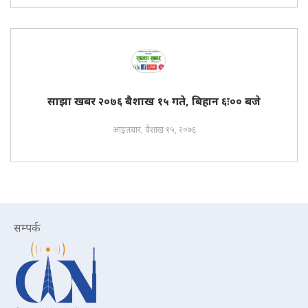
साझा खबर २०७६ बैशाख १५ गते, बिहान ६ः०० बजे
आइतबार, वैशाख १५, २०७६
सम्पर्क