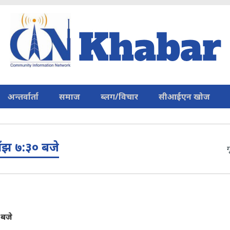
अन्तर्वार्ता
समाज
ब्लग/विचार
सीआईएन खोज
ँझ ७:३० बजे
ग
 बजे