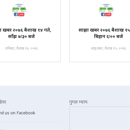
ा खबर २०७६ बैशाख १४ गते,
साझा खबर २०७६ बैशाख १५ 
साँझ ७ः३० बजे
बिहान ६ः०० बजे
शनिबार, वैशाख १४, २०७६
आइतबार, वैशाख १५, २०७६
िया
गुगल म्याप
ind us on Facebook