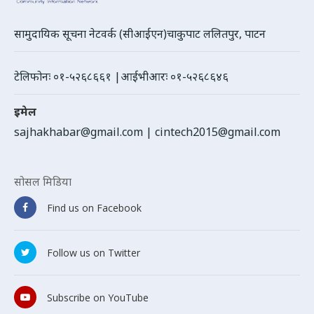
सामुदायिक सूचना नेटवर्क (सीआईएन)चाकुपाट ललितपुर, पाटन
टेलिफोनः ०१-५२६८६६१ |आईभीआरः ०१-५२६८६४६
इमेल
sajhakhabar@gmail.com
|
cintech2015@gmail.com
सोसल मिडिया
Find us on Facebook
Follow us on Twitter
Subscribe on YouTube