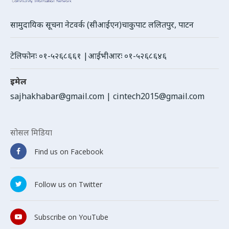
सामुदायिक सूचना नेटवर्क (सीआईएन)चाकुपाट ललितपुर, पाटन
टेलिफोनः ०१-५२६८६६१ |आईभीआरः ०१-५२६८६४६
इमेल
sajhakhabar@gmail.com
|
cintech2015@gmail.com
सोसल मिडिया
Find us on Facebook
Follow us on Twitter
Subscribe on YouTube