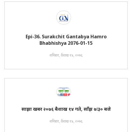
Epi-36. Surakchit Gantabya Hamro
Bhabhishya 2076-01-15
शनिबार, वैशाख १४, २०७६
साझा खबर २०७६ बैशाख १४ गते, साँझ ७ः३० बजे
शनिबार, वैशाख १४, २०७६