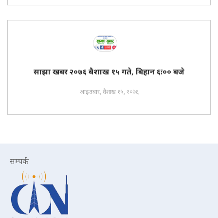
साझा खबर २०७६ बैशाख १५ गते, बिहान ६ः०० बजे
आइतबार, वैशाख १५, २०७६
सम्पर्क