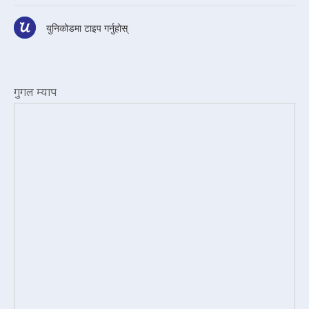
युनिकोडमा टाइप गर्नुहोस्
गुगल म्याप