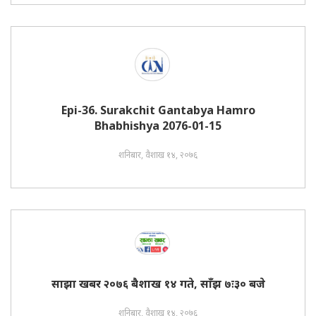
Epi-36. Surakchit Gantabya Hamro
Bhabhishya 2076-01-15
शनिबार, वैशाख १४, २०७६
साझा खबर २०७६ बैशाख १४ गते, साँझ ७ः३० बजे
शनिबार, वैशाख १४, २०७६