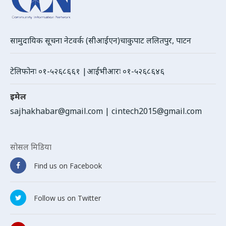
सामुदायिक सूचना नेटवर्क (सीआईएन)चाकुपाट ललितपुर, पाटन
टेलिफोनः ०१-५२६८६६१ |आईभीआरः ०१-५२६८६४६
इमेल
sajhakhabar@gmail.com
|
cintech2015@gmail.com
सोसल मिडिया
Find us on Facebook
Follow us on Twitter