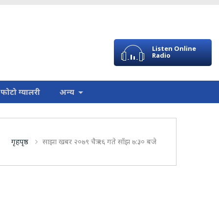
Listen Online
Radio
फोटो ग्यालरी
अन्य
गृहपृष्ठ
साझा खबर २०७९ चैत्र १६ गते साँझ ७:३० बजे