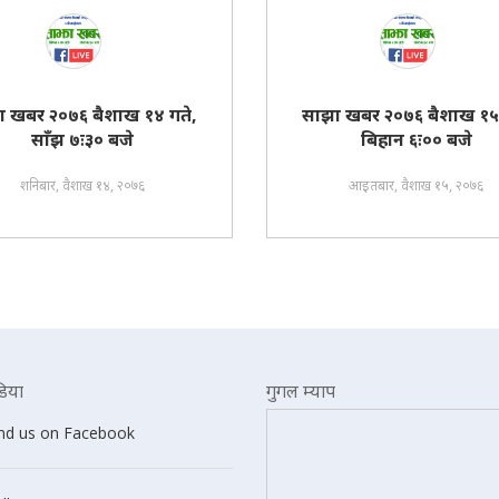
ा खबर २०७६ बैशाख १४ गते,
साझा खबर २०७६ बैशाख १५ 
साँझ ७ः३० बजे
बिहान ६ः०० बजे
शनिबार, वैशाख १४, २०७६
आइतबार, वैशाख १५, २०७६
िया
गुगल म्याप
ind us on Facebook