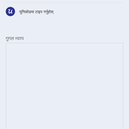
युनिकोडमा टाइप गर्नुहोस्
गुगल म्याप