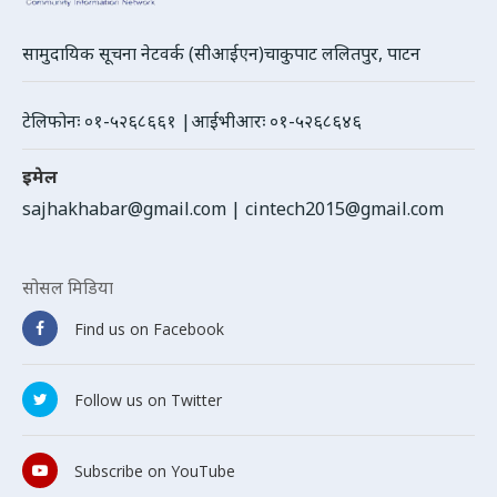
सामुदायिक सूचना नेटवर्क (सीआईएन)चाकुपाट ललितपुर, पाटन
टेलिफोनः ०१-५२६८६६१ |आईभीआरः ०१-५२६८६४६
इमेल
sajhakhabar@gmail.com
|
cintech2015@gmail.com
सोसल मिडिया
Find us on Facebook
Follow us on Twitter
Subscribe on YouTube