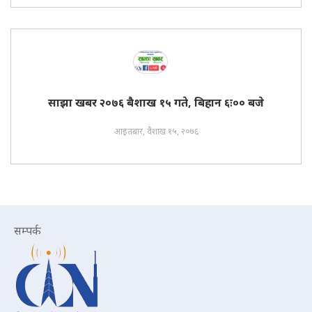
साझा खबर २०७६ बैशाख १५ गते, बिहान ६ः०० बजे
आइतबार, वैशाख १५, २०७६
सम्पर्क