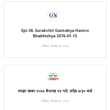
Epi-36. Surakchit Gantabya Hamro
Bhabhishya 2076-01-15
शनिबार, वैशाख १४, २०७६
साझा खबर २०७६ बैशाख १४ गते, साँझ ७ः३० बजे
शनिबार, वैशाख १४, २०७६