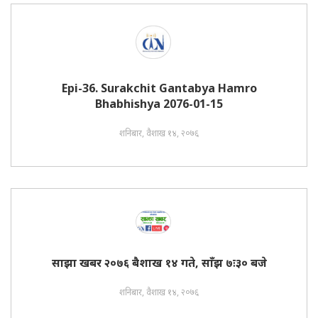
Epi-36. Surakchit Gantabya Hamro
Bhabhishya 2076-01-15
शनिबार, वैशाख १४, २०७६
साझा खबर २०७६ बैशाख १४ गते, साँझ ७ः३० बजे
शनिबार, वैशाख १४, २०७६