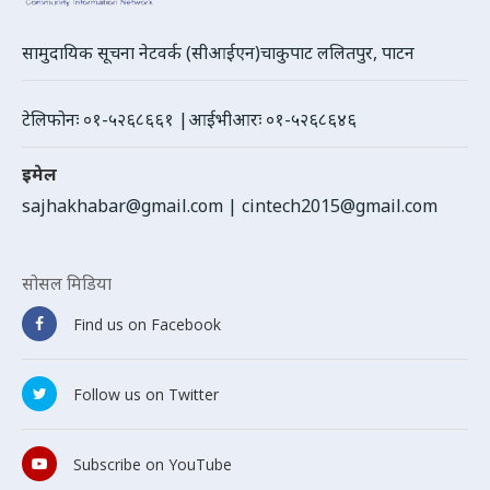
सामुदायिक सूचना नेटवर्क (सीआईएन)चाकुपाट ललितपुर, पाटन
टेलिफोनः ०१-५२६८६६१ |आईभीआरः ०१-५२६८६४६
इमेल
sajhakhabar@gmail.com
|
cintech2015@gmail.com
सोसल मिडिया
Find us on Facebook
Follow us on Twitter
Subscribe on YouTube