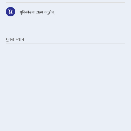
युनिकोडमा टाइप गर्नुहोस्
गुगल म्याप