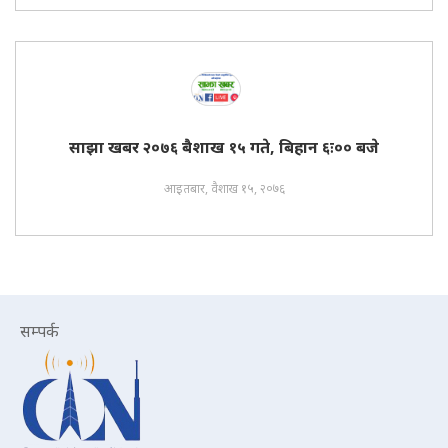
साझा खबर २०७६ बैशाख १५ गते, बिहान ६ः०० बजे
आइतबार, वैशाख १५, २०७६
सम्पर्क