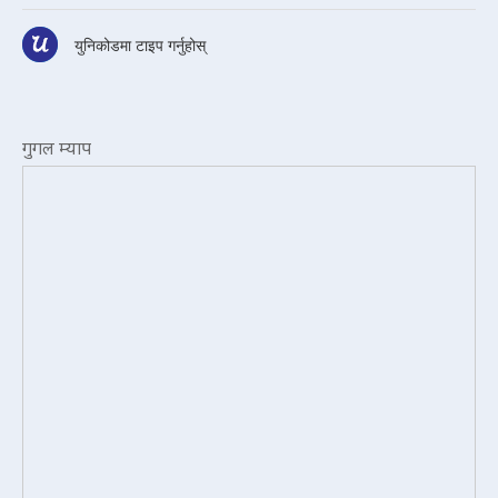
युनिकोडमा टाइप गर्नुहोस्
गुगल म्याप