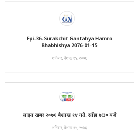
Epi-36. Surakchit Gantabya Hamro
Bhabhishya 2076-01-15
शनिबार, वैशाख १४, २०७६
साझा खबर २०७६ बैशाख १४ गते, साँझ ७ः३० बजे
शनिबार, वैशाख १४, २०७६