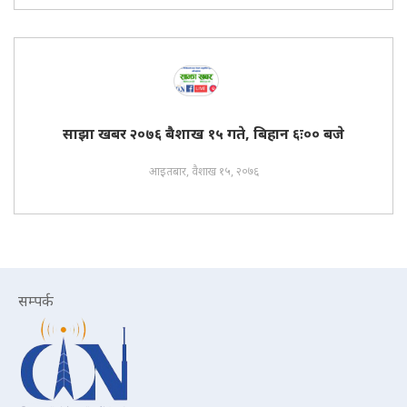
साझा खबर २०७६ बैशाख १५ गते, बिहान ६ः०० बजे
आइतबार, वैशाख १५, २०७६
सम्पर्क