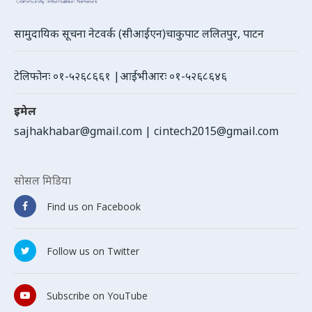
सामुदायिक सूचना नेटवर्क (सीआईएन)चाकुपाट ललितपुर, पाटन
टेलिफोनः ०१-५२६८६६१ |आईभीआरः ०१-५२६८६४६
इमेल
sajhakhabar@gmail.com
|
cintech2015@gmail.com
सोसल मिडिया
Find us on Facebook
Follow us on Twitter
Subscribe on YouTube