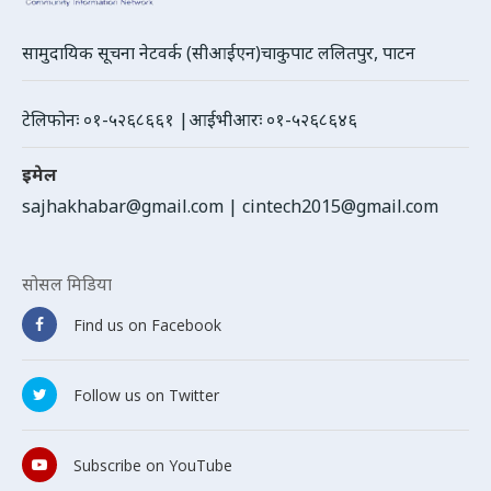
सामुदायिक सूचना नेटवर्क (सीआईएन)चाकुपाट ललितपुर, पाटन
टेलिफोनः ०१-५२६८६६१ |आईभीआरः ०१-५२६८६४६
इमेल
sajhakhabar@gmail.com
|
cintech2015@gmail.com
सोसल मिडिया
Find us on Facebook
Follow us on Twitter
Subscribe on YouTube