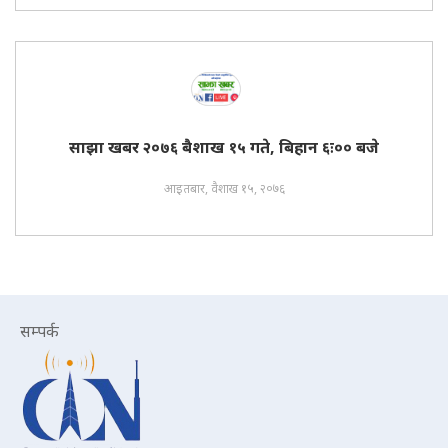
साझा खबर २०७६ बैशाख १५ गते, बिहान ६ः०० बजे
आइतबार, वैशाख १५, २०७६
सम्पर्क