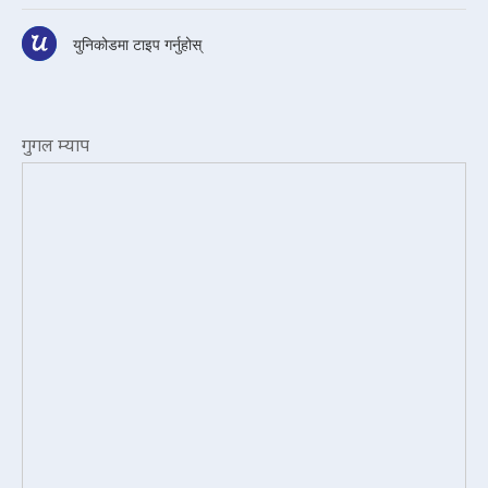
युनिकोडमा टाइप गर्नुहोस्
गुगल म्याप