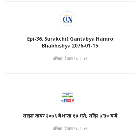
Epi-36. Surakchit Gantabya Hamro
Bhabhishya 2076-01-15
शनिबार, वैशाख १४, २०७६
साझा खबर २०७६ बैशाख १४ गते, साँझ ७ः३० बजे
शनिबार, वैशाख १४, २०७६