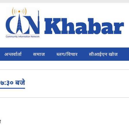
अन्तर्वार्ता
समाज
ब्लग/विचार
सीआईएन खोज
 ७:३० बजे
े