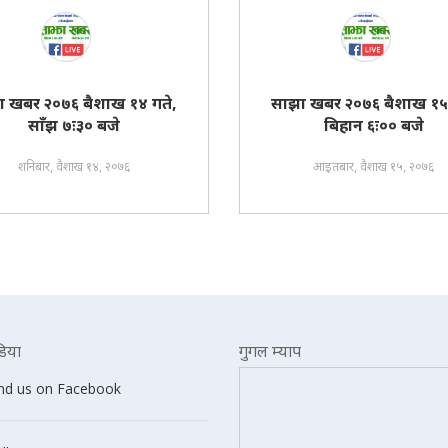
ा खबर २०७६ बैशाख १४ गते,
साझा खबर २०७६ बैशाख १५ 
साँझ ७ः३० बजे
बिहान ६ः०० बजे
शनिबार, वैशाख १४, २०७६
आइतबार, वैशाख १५, २०७६
िया
गुगल म्याप
ind us on Facebook