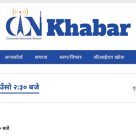
अन्तर्वार्ता
समाज
ब्लग/विचार
सीआईएन खोज
ँसो २:३० बजे
गृ
० बजे