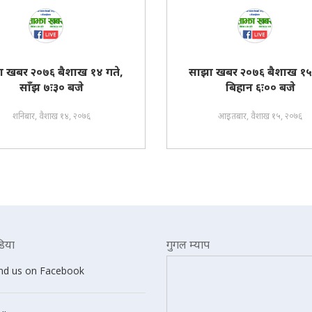
ा खबर २०७६ बैशाख १४ गते,
साझा खबर २०७६ बैशाख १५ 
साँझ ७ः३० बजे
बिहान ६ः०० बजे
शनिबार, वैशाख १४, २०७६
आइतबार, वैशाख १५, २०७६
िया
गुगल म्याप
ind us on Facebook