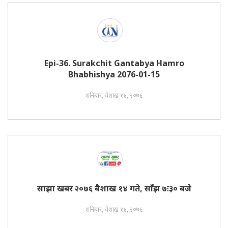
Epi-36. Surakchit Gantabya Hamro
Bhabhishya 2076-01-15
शनिबार, वैशाख १४, २०७६
साझा खबर २०७६ बैशाख १४ गते, साँझ ७ः३० बजे
शनिबार, वैशाख १४, २०७६