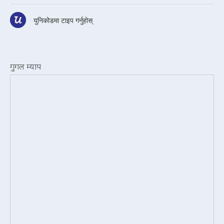
युनिकोडमा टाइप गर्नुहोस्
गुगल म्याप