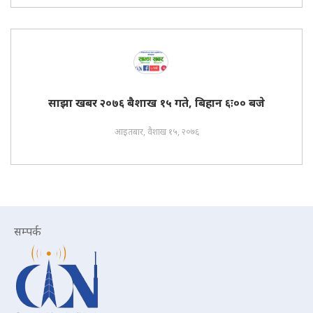
साझा खबर २०७६ बैशाख १५ गते, बिहान ६ः०० बजे
आइतबार, वैशाख १५, २०७६
सम्पर्क