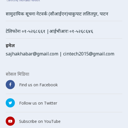
सामुदायिक सूचना नेटवर्क (सीआईएन)चाकुपाट ललितपुर, पाटन
टेलिफोनः ०१-५२६८६६१ |आईभीआरः ०१-५२६८६४६
इमेल
sajhakhabar@gmail.com
|
cintech2015@gmail.com
सोसल मिडिया
Find us on Facebook
Follow us on Twitter
Subscribe on YouTube