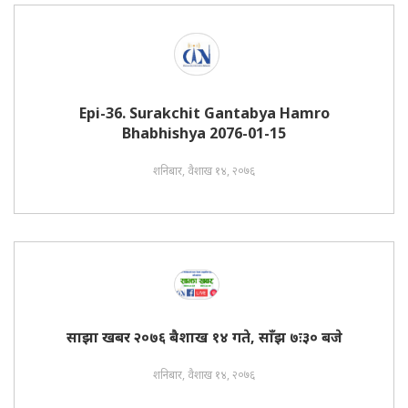
Epi-36. Surakchit Gantabya Hamro
Bhabhishya 2076-01-15
शनिबार, वैशाख १४, २०७६
साझा खबर २०७६ बैशाख १४ गते, साँझ ७ः३० बजे
शनिबार, वैशाख १४, २०७६