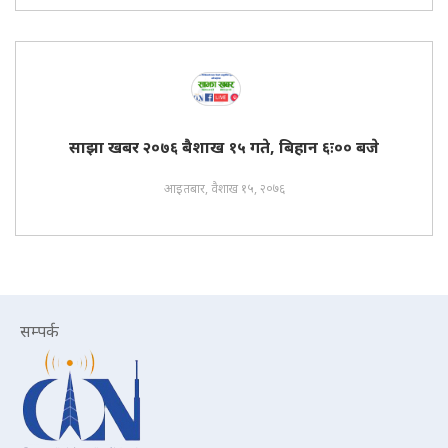
साझा खबर २०७६ बैशाख १५ गते, बिहान ६ः०० बजे
आइतबार, वैशाख १५, २०७६
सम्पर्क