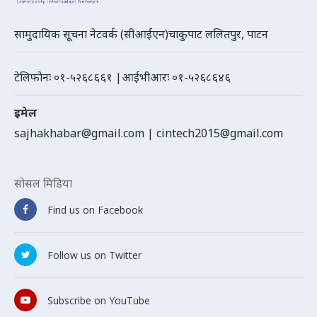
सामुदायिक सूचना नेटवर्क (सीआईएन)चाकुपाट ललितपुर, पाटन
टेलिफोनः ०१-५२६८६६१ |आईभीआरः ०१-५२६८६४६
इमेल
sajhakhabar@gmail.com
|
cintech2015@gmail.com
सोसल मिडिया
Find us on Facebook
Follow us on Twitter
Subscribe on YouTube