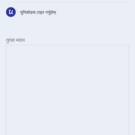
युनिकोडमा टाइप गर्नुहोस्
गुगल म्याप