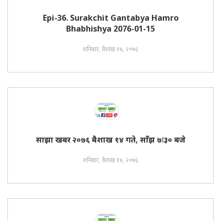
Epi-36. Surakchit Gantabya Hamro
Bhabhishya 2076-01-15
शनिबार, वैशाख १४, २०७६
साझा खबर २०७६ बैशाख १४ गते, साँझ ७ः३० बजे
शनिबार, वैशाख १४, २०७६