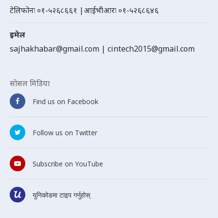
टेलिफोनः ०१-५२६८६६१ |आईभीआरः ०१-५२६८६४६
इमेल
sajhakhabar@gmail.com
|
cintech2015@gmail.com
सोसल मिडिया
Find us on Facebook
Follow us on Twitter
Subscribe on YouTube
युनिकोडमा टाइप गर्नुहोस्